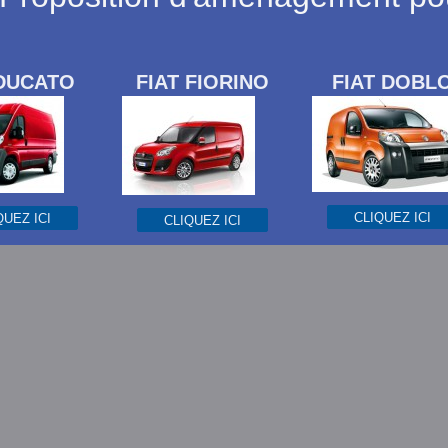
 DUCATO
FIAT FIORINO
FIAT DOBL
CLIQUEZ ICI
QUEZ ICI
CLIQUEZ ICI