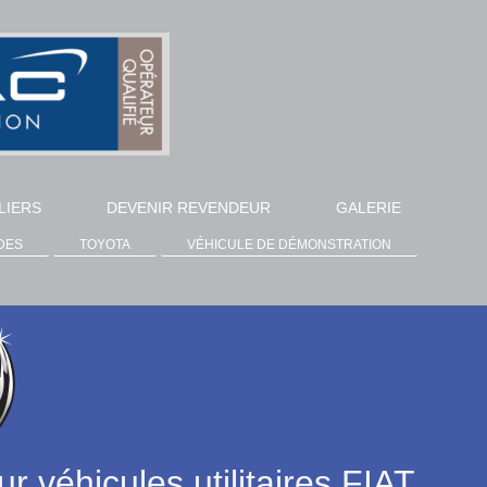
LIERS
DEVENIR REVENDEUR
GALERIE
DES
TOYOTA
VÉHICULE DE DÉMONSTRATION
éhicules utilitaires FIAT