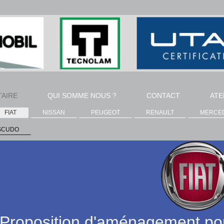
TAIRE
QUI SOMME NOUS ?
CONTACT
ATE
FIAT
NISSAN
PEUGEOT
RENAULT
MERCE
SCUDO
oposition d'aménagement pour v