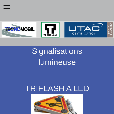
Signalisations
lumineuse
TRIFLASH A LED