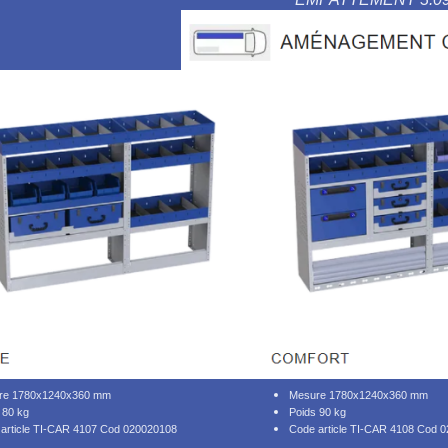
re 1780x1240x360 mm
Mesure 1780x1240x360 mm
 80 kg
Poids 90 kg
article TI-CAR 4107 Cod 020020108
Code article TI-CAR 4108 Cod 