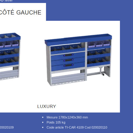
Mesure 1780x1240x360 mm
Poids 105 kg
020020109
Code article TI-CAR 4109 Cod 020020110