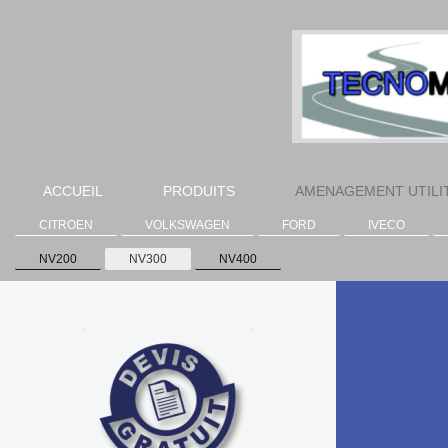
ACCUEIL
PRODUITS
AMENAGEMENT UTILI
CITROEN
VOLKSWAGEN
FORD
IVECO
NV200
NV300
NV400