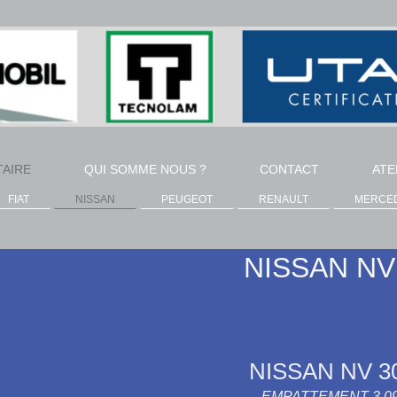
TAIRE
QUI SOMME NOUS ?
CONTACT
ATE
FIAT
NISSAN
PEUGEOT
RENAULT
MERCE
NISSAN NV
NISSAN NV 30
EMPATTEMENT 3.0