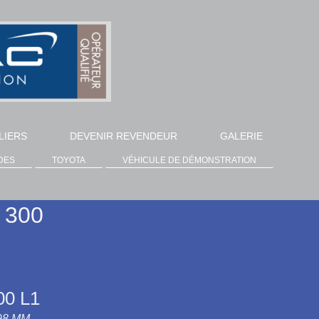
LIERS
DEVENIR REVENDEUR
GALERIE
DES
TOYOTA
VÉHICULE DE DÉMONSTRATION
 300
0 L1
98 MM