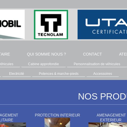
TAIRE
QUI SOMME NOUS ?
CONTACT
ATE
véhicules
Cabine approfondie
Personnalisation de véhicules
Electricité
Potences & marche-pieds
Accessoires
NOS PROD
AGEMENT
PROTECTION INTERIEUR
AMENAGEMENT
LITAIRE
EXTERIEUR