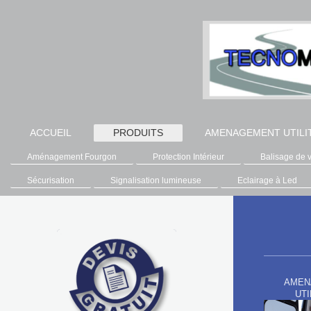
ACCUEIL
PRODUITS
AMENAGEMENT UTILI
Aménagement Fourgon
Protection Intérieur
Balisage de 
Sécurisation
Signalisation lumineuse
Eclairage à Led
AMEN
UTI