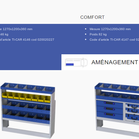
re 1270x1200x360 mm
Mesure 1270x1200x360 mm
 46 kg
Poids 82 kg
d'article TI-CAR 4146 cod 020020227
Code d'article TI-CAR 4147 cod 