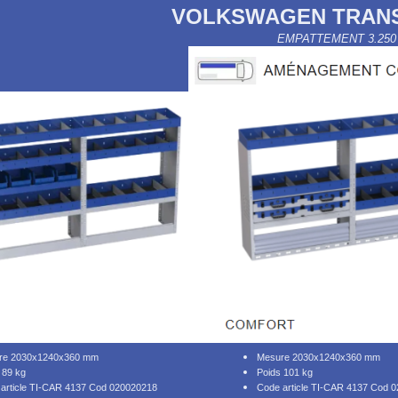
VOLKSWAGEN TRANS
EMPATTEMENT 3.250
re 2030x1240x360 mm
Mesure 2030x1240x360 mm
 89 kg
Poids 101 kg
article TI-CAR 4137 Cod 020020218
Code article TI-CAR 4137 Cod 