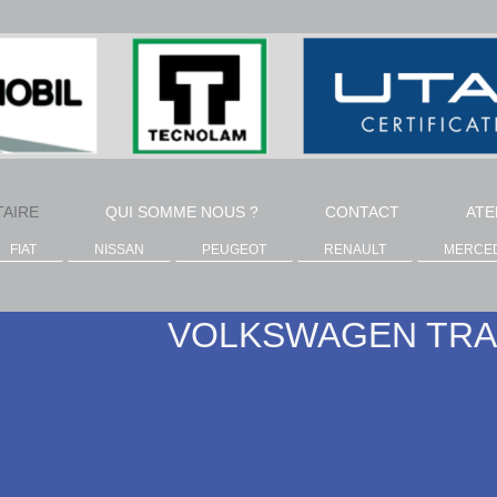
TAIRE
QUI SOMME NOUS ?
CONTACT
ATE
FIAT
NISSAN
PEUGEOT
RENAULT
MERCE
VOLKSWAGEN TR