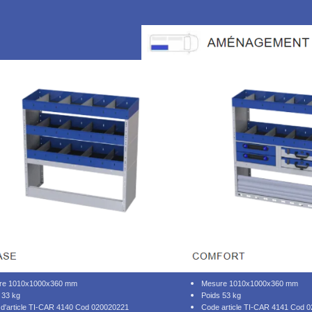
re 1010x1000x360 mm
Mesure 1010x1000x360 mm
 33 kg
Poids 53 kg
d'article TI-CAR 4140 Cod 020020221
Code article TI-CAR 4141 Cod 