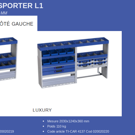
PORTER L1
 MM
Mesure 2030x1240x360 mm
Poids 110 kg
020020219
Code article TI-CAR 4137 Cod 020020220