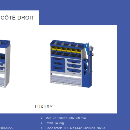
Mesure 1010x1000x360 mm
Poids 143 kg
020020222
Code article TI-CAR 4142 Cod 020020223