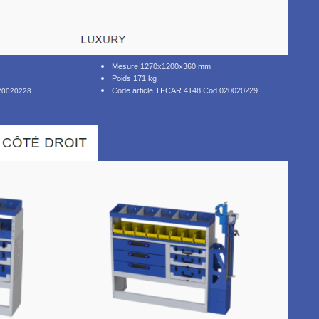
Mesure 1270x1200x360 mm
Poids 171 kg
Code article TI-CAR 4148 Cod 020020229
020020228